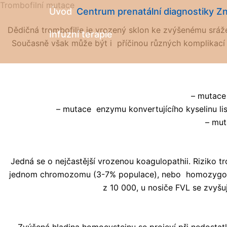
Trombofilní mutace
Přeskočit
Úvod
Centrum prenatální diagnostiky Z
na
Dědičná trombofilie je vrozený sklon ke zvýšenému sráže
obsah
Infuzní terapie
Současně však může být i příčinou různých komplikací
– mutace 
– mutace enzymu konvertujícího kyselinu li
– mut
Jedná se o nejčastější vrozenou koagulopathii. Riziko 
jednom chromozomu (3-7% populace), nebo homozygotní-
z 10 000, u nosiče FVL se zvyšu
Zvýšená hladina homocysteinu se projeví při nedostatku