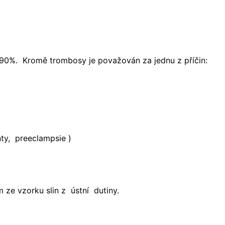
0-90%. Kromě trombosy je považován za jednu z příčin:
ty, preeclampsie )
ze vzorku slin z ústní dutiny.