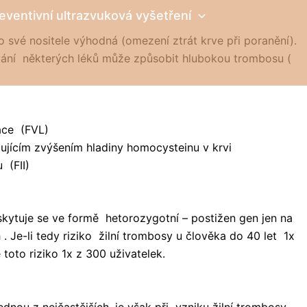
eventivní ultrazvuková vyšetření
 své nositele výhodná (omezení ztrát krve při poranění).
vání některých léků může způsobit hlubokou trombosu (
tace (FVL)
ujícím zvýšením hladiny homocysteinu v krvi
 (FII)
skytuje se ve formě hetorozygotní – postižen gen jen na
-li tedy riziko žilní trombosy u člověka do 40 let 1x
toto riziko 1x z 300 uživatelek.
ednou z nejčastějších, je však při vzniku žilní trombosy