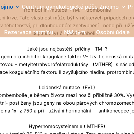
nojmo
Centrum gynekologické péče Znojmo
Pr
Trombofilní mutace (TM) – trombofilie
ní krve. Tato vlastnost může být v některých případech pro
 v těhotenství, při dlouhodobém znehybnění nebo při uží
Rezervace termínu
Náš tým
Osobní údaje
ucpání žíly) či plicní embolii. .
Jaké jsou nejčastější příčiny TM ?
genu pro inhibitor koagulace faktor V- tzv. Leidenská mu
stovou – metyltetrahydrofolátreduktásy (MTHFR) s násled
ace koagulačního faktoru II zvyšujícího hladinu protrombinu
Leidenská mutace (FVL)
trombembolie je během života mezi nosiči přibližně 30%. Vy
 postiženy jsou geny na obou párových chromozomech . Je
je na 1x z 750 a při užívání hormonální antikoncepce je 
Hyperhomocysteinemie ( MTHFR)
 vitaminů B6, B12 a kyseliny listové. Tato mutace je sice j