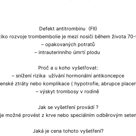
Defekt antitrombinu (FII)
iziko rozvoje trombembolie je mezi nosiči během života 7
– opakovaných potratů
– intrauterinního úmrtí plodu
Proč a u koho vyšetřovat:
– snížení rizika užívání hormonální antikoncepce
enské ztráty nebo komplikace ( hypotrofie, abrupce placen
– výskyt trombosy v rodině
Jak se vyšetření provádí ?
je možné provést z krve nebo speciálním odběrovým setem 
Jaká je cena tohoto vyšetření?