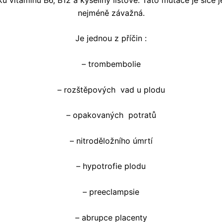
nejméně závažná.
Je jednou z příčin :
– trombembolie
– rozštěpových vad u plodu
– opakovaných potratů
– nitroděložního úmrtí
– hypotrofie plodu
– preeclampsie
– abrupce placenty