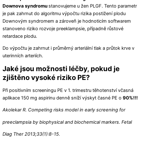
Downova
syndromu
stanovujeme u žen PLGF. Tento parametr
je pak zahrnut do algoritmu výpočtu rizika postižení plodu
Downovým syndromem a zároveň je hodnoticím softwarem
stanoveno riziko rozvoje preeklampsie, případně růstové
retardace plodu.
Do výpočtu je zahrnut i průměrný arteriální tlak a průtok krve v
uterinních arteriích.
Jaké jsou možnosti léčby, pokud je
zjištěno vysoké riziko PE?
Při positivním screeningu PE v 1. trimestru těhotenství včasná
aplikace 150 mg aspirinu denně sníží výskyt časné PE o
90%!!!
Akolekar R. Competing risks model in early screening for
preeclampsia by biophysical and biochemical markers. Fetal
Diag Ther 2013;33(1):8-15
.