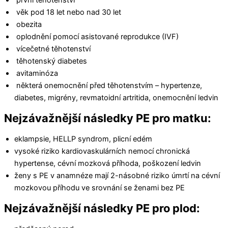
věk pod 18 let nebo nad 30 let
obezita
oplodnění pomocí asistované reprodukce (IVF)
vícečetné těhotenství
těhotenský diabetes
avitaminóza
některá onemocnění před těhotenstvím – hypertenze,
diabetes, migrény, revmatoidní artritida, onemocnění ledvin
Nejzávažnější následky PE pro matku:
eklampsie, HELLP syndrom, plicní edém
vysoké riziko kardiovaskulárních nemocí chronická
hypertense, cévní mozková příhoda, poškození ledvin
ženy s PE v anamnéze mají 2-násobné riziko úmrtí na cévní
mozkovou příhodu ve srovnání se ženami bez PE
Nejzávažnější následky PE pro plod: