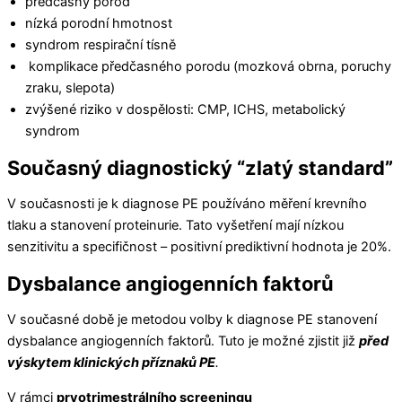
předčasný porod
nízká porodní hmotnost
syndrom respirační tísně
komplikace předčasného porodu (mozková obrna, poruchy
zraku, slepota)
zvýšené riziko v dospělosti: CMP, ICHS, metabolický
syndrom
Současný diagnostický “zlatý standard”
V současnosti je k diagnose PE používáno měření krevního
tlaku a stanovení proteinurie. Tato vyšetření mají nízkou
senzitivitu a specifičnost – positivní prediktivní hodnota je 20%.
Dysbalance angiogenních faktorů
V současné době je metodou volby k diagnose PE stanovení
dysbalance angiogenních faktorů. Tuto je možné zjistit již
před
výskytem klinických
příznaků
PE
.
V rámci
prvotrimestrálního screeningu