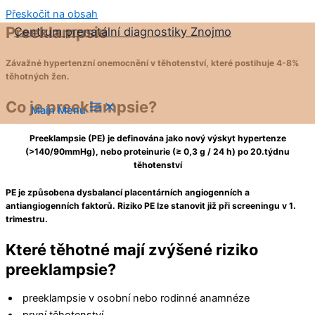
Přeskočit na obsah
Preeklampsie
Centrum prenatální diagnostiky Znojmo
Závažné hypertenzní onemocnění v těhotenství, které postihuje 4-8%
těhotných žen.
Co je preeklampsie?
Main Menu
Preeklampsie (PE) je definována jako nový výskyt hypertenze
(>140/90mmHg), nebo proteinurie (≥ 0,3 g / 24 h) po 20.týdnu
těhotenství
PE je způsobena dysbalancí placentárních angiogenních a
antiangiogenních faktorů. Riziko PE lze stanovit již při screeningu v 1.
trimestru.
Které těhotné mají zvýšené riziko
preeklampsie?
preeklampsie v osobní nebo rodinné anamnéze
první těhotenství