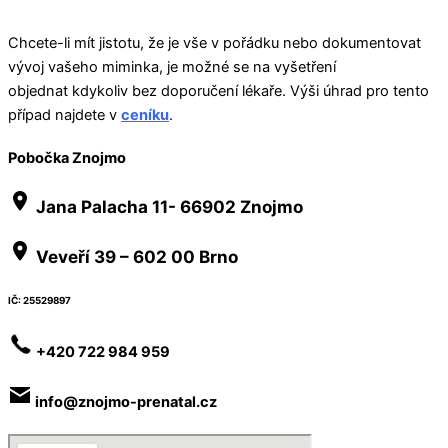
Chcete-li mít jistotu, že je vše v pořádku nebo dokumentovat
vývoj vašeho miminka, je možné se na vyšetření
objednat
kdykoliv bez doporučení lékaře.
Výši úhrad pro tento
případ najdete v
ceníku
.
Pobočka Znojmo
Jana Palacha 11- 66902 Znojmo
Veveří 39 –
602 00 Brno
IČ: 25529897
+420 722 984 959
info@znojmo-prenatal.cz