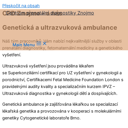
Přeskočit na obsah
CPD Znojmo – o nás
Centrum prenatální diagnostiky Znojmo
Genetická a ultrazvuková ambulance
Náš tým pracovníků Vám nabízí nejkvalitnější služby v oblasti
Main Menu
prenatální diagnostiky, fetomaternální medicíny a genetického
vyšetření.
Ultrazvuková vyšetření jsou prováděna lékařem
se
Superkonziliární certifikací pro UZ vyšetření v gynekologii a
porodnictví, Certifikacemi Fetal Medicine Foundation London
s
pravidelnými audity kvality a specializačním kurzem
IPVZ –
Ultrazvuková diagnostika v gynekologii dětí a dospívajících
.
Genetická ambulance
je zajišťována lékařkou se specializací
lékařská genetika a provozována v kooperaci s molekulárními
genetiky Cytogenetické laboratoře Brno.