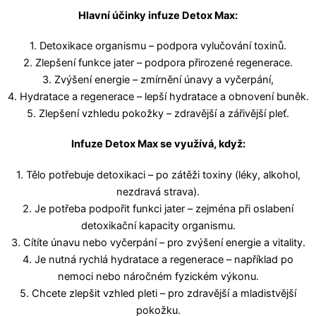
Hlavní účinky infuze Detox Max:
1. Detoxikace organismu – podpora vylučování toxinů.
2. Zlepšení funkce jater – podpora přirozené regenerace.
3. Zvýšení energie – zmírnění únavy a vyčerpání,
4. Hydratace a regenerace – lepší hydratace a obnovení buněk.
5. Zlepšení vzhledu pokožky – zdravější a zářivější pleť.
Infuze Detox Max se využívá, když:
1. Tělo potřebuje detoxikaci – po zátěži toxiny (léky, alkohol,
nezdravá strava).
2. Je potřeba podpořit funkci jater – zejména při oslabení
detoxikační kapacity
organismu.
3. Cítíte únavu nebo vyčerpání – pro zvýšení energie a vitality.
4. Je nutná rychlá hydratace a regenerace – například po
nemoci nebo náročném
fyzickém výkonu.
5. Chcete zlepšit vzhled pleti – pro zdravější a mladistvější
pokožku.