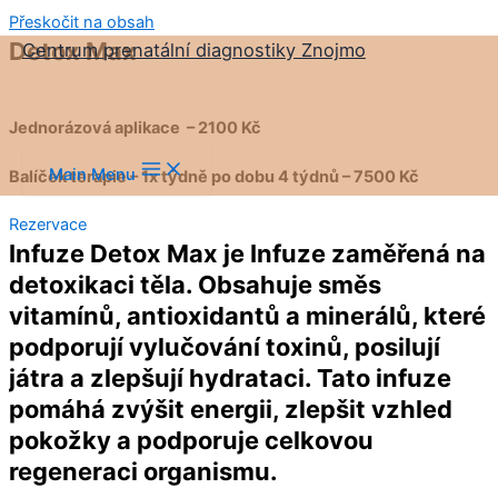
Přeskočit na obsah
Detox Max
Centrum prenatální diagnostiky Znojmo
Jednorázová aplikace – 2100 Kč
Main Menu
Balíček terapie – 1x týdně po dobu 4 týdnů – 7500 Kč
Rezervace
Infuze Detox Max je Infuze zaměřená na
detoxikaci těla. Obsahuje směs
vitamínů, antioxidantů a minerálů, které
podporují vylučování toxinů, posilují
játra a zlepšují hydrataci. Tato infuze
pomáhá zvýšit energii, zlepšit vzhled
pokožky a podporuje celkovou
regeneraci organismu.