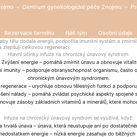
nojmo
Centrum gynekologické péče Znojmo
Pr
Rezervace termínu
Náš tým
Osobní údaje
by tělu dodala energii, podpořila imunitní systém a zmírn
a zlepšují celkovou regeneraci.
Hlavní účinky infuze na chronický únavový syndrom:
. Zvýšení energie – pomáhá zmírnit únavu a obnovuje vitalit
ení imunity – podporuje obranyschopnost organismu, často 
chronickým únavovým syndromem.
 regenerace – urychluje obnovu tělesných funkcí a podporu
epšení nálady – pomáhá zvládat psychické aspekty spojené 
bnovuje zásoby základních vitamínů a minerálů, které
mohou
Infuze na chronický únavový syndrom se využívá, když:
na trvalá únava – únava, která neustupuje ani po dostatečn
í nedostatkem energie – nízká energie zasahuje do běžných