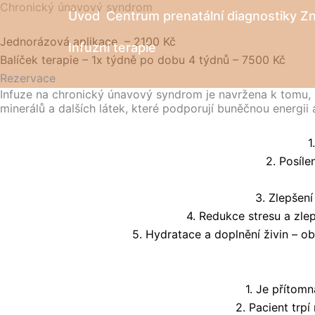
Chronický únavový syndrom
Přeskočit
Úvod
Centrum prenatální diagnostiky Z
na
Jednorázová aplikace – 2100 Kč
obsah
Infuzní terapie
Balíček terapie – 1x týdně po dobu 4 týdnů – 7500 Kč
Rezervace
Infuze na chronický únavový syndrom je navržena k tomu, a
minerálů a dalších látek, které podporují buněčnou energii 
1
2. Posíl
3. Zlepšení
4. Redukce stresu a zl
5. Hydratace a doplnění živin – o
1. Je přítom
2. Pacient trp