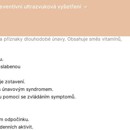
eventivní ultrazvuková vyšetření
ila příznaky dlouhodobé únavy. Obsahuje směs vitamínů,
u.
oslabenou
je zotavení.
s
únavovým syndromem.
 pomoci se zvládáním symptomů.
ém odpočinku.
 denních
aktivit.