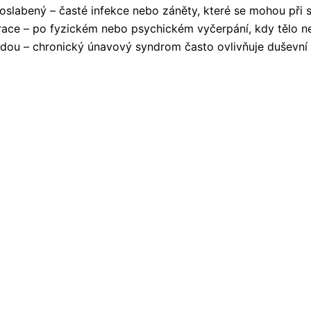
e oslabený – časté infekce nebo záněty, které se mohou při
erace – po fyzickém nebo psychickém vyčerpání, kdy tělo
n
áladou – chronický únavový syndrom často
ovlivňuje duševní